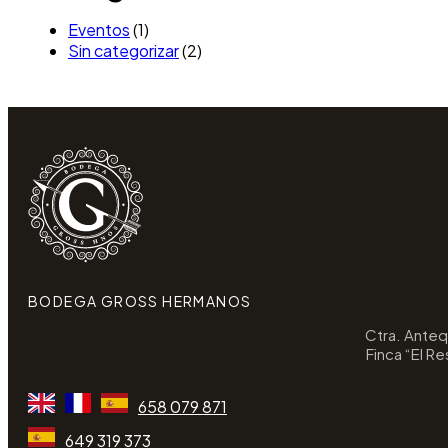
Eventos
(1)
Sin categorizar
(2)
BODEGA GROSS HERMANOS
Ctra. Antequ
Finca “El R
658 079 871
649 319 373